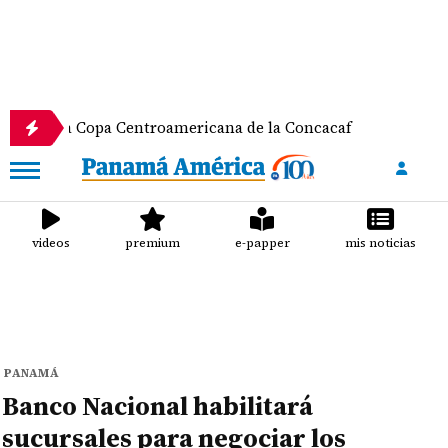
a Copa Centroamericana de la Concacaf
Nathalee A
videos
premium
e-papper
mis noticias
PANAMÁ
Banco Nacional habilitará
sucursales para negociar los