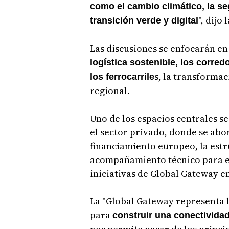
como el cambio climático, la se
", dijo
transición verde y digital
Las discusiones se enfocarán en
logística sostenible, los corred
s, la transformac
los ferrocarrile
regional.
Uno de los espacios centrales s
el sector privado, donde se abo
financiamiento europeo, la estr
acompañamiento técnico para e
iniciativas de Global Gateway e
La "Global Gateway representa l
para
construir una conectivida