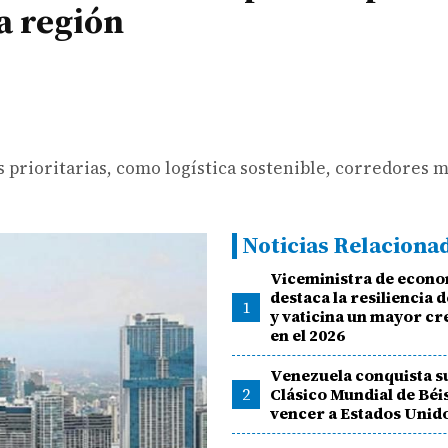
a región
 prioritarias, como logística sostenible, corredores 
Noticias Relaciona
Viceministra de econ
destaca la resiliencia
1
y vaticina un mayor c
en el 2026
Venezuela conquista s
2
Clásico Mundial de Béi
vencer a Estados Unid