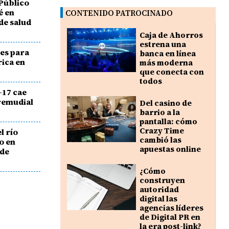
Público
é en
CONTENIDO PATROCINADO
de salud
Caja de Ahorros
estrena una
es para
banca en línea
rica en
más moderna
que conecta con
todos
17 cae
Premudial
Del casino de
barrio a la
pantalla: cómo
Crazy Time
l río
cambió las
o en
apuestas online
 de
¿Cómo
construyen
autoridad
digital las
agencias líderes
de Digital PR en
la era post-link?