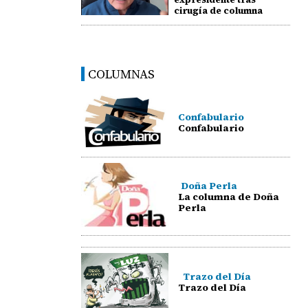
cirugía de columna
COLUMNAS
Confabulario
Confabulario
Doña Perla
La columna de Doña
Perla
Trazo del Día
Trazo del Día