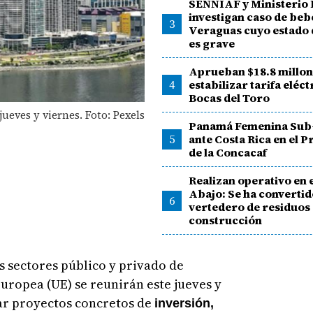
SENNIAF y Ministerio 
investigan caso de beb
3
Veraguas cuyo estado 
es grave
Aprueban $18.8 millon
4
estabilizar tarifa eléct
Bocas del Toro
jueves y viernes. Foto: Pexels
Panamá Femenina Sub-
5
ante Costa Rica en el 
de la Concacaf
Realizan operativo en e
Abajo: Se ha convertid
6
vertedero de residuos
construcción
s sectores público y privado de
uropea (UE) se reunirán este jueves y
ar proyectos concretos de
inversión,