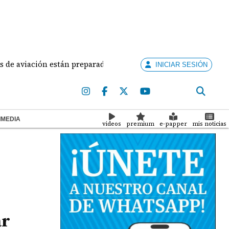
viación están preparados para ejercer la docencia
A
INICIAR SESIÓN
IMEDIA
videos
premium
e-papper
mis noticias
ar