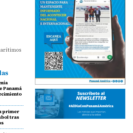
marítimos
das
omía
 de Panamá
recimiento
u primer
sbol tras
os