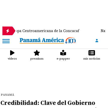
a Copa Centroamericana de la Concacaf
Nathalee 
videos
premium
e-papper
mis noticias
PANAMÁ
Credibilidad: Clave del Gobierno