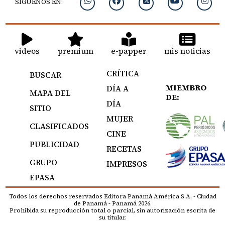
SIGUENOS EN:
videos
premium
e-papper
mis noticias
CRÍTICA
BUSCAR
MIEMBRO
DÍA A
MAPA DEL
DE:
DÍA
SITIO
MUJER
CLASIFICADOS
CINE
PUBLICIDAD
RECETAS
GRUPO
IMPRESOS
EPASA
Todos los derechos reservados Editora Panamá América S.A. - Ciudad
de Panamá - Panamá 2026.
Prohibida su reproducción total o parcial, sin autorización escrita de
su titular.