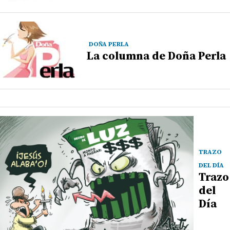
DOÑA PERLA
La columna de Doña Perla
TRAZO
DEL DÍA
Trazo
del
Día