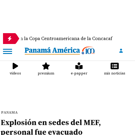
n la Copa Centroamericana de la Concacaf
Nathale
videos
premium
e-papper
mis noticias
PANAMA
Explosión en sedes del MEF,
personal fue evacuado