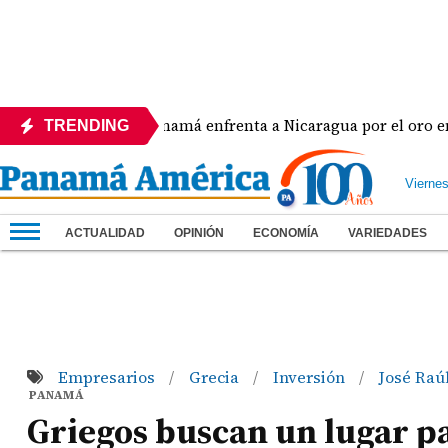
a
Panamá enfrenta a Nicaragua por el oro en el béi
TRENDING
Vierne
ACTUALIDAD
OPINIÓN
ECONOMÍA
VARIEDADES
Empresarios
Grecia
Inversión
José Raú
/
/
/
PANAMÁ
Griegos buscan un lugar pa