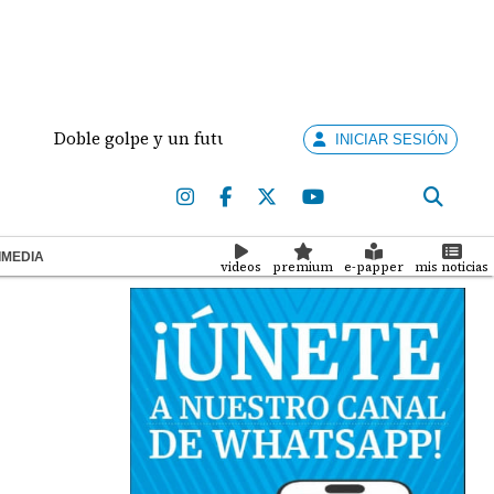
Doble golpe y un futuro por revisar
Meduca activa 
INICIAR SESIÓN
IMEDIA
videos
premium
e-papper
mis noticias