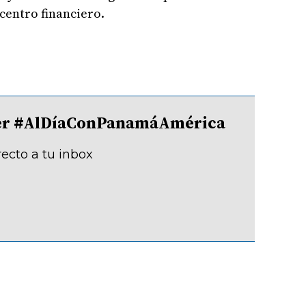
centro financiero.
tter #AlDíaConPanamáAmérica
recto a tu inbox