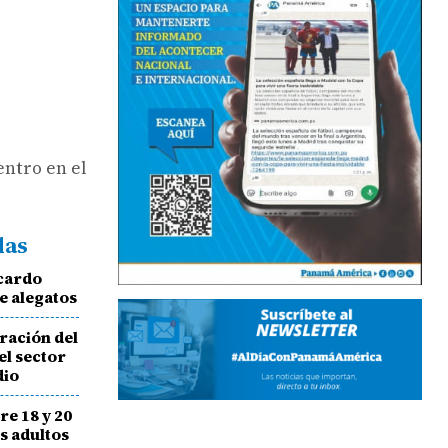
entro en el
das
icardo
de alegatos
tración del
el sector
dio
re 18 y 20
s adultos