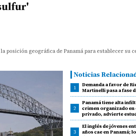
ulfur'
la posición geográfica de Panamá para establecer su c
Noticias Relaciona
Demanda a favor de R
1
Martinelli pasa a fase 
Panamá tiene alta infil
2
crimen organizado en 
privado, advierte estu
El inglés de jóvenes ent
3
años cae en Panamá; lo