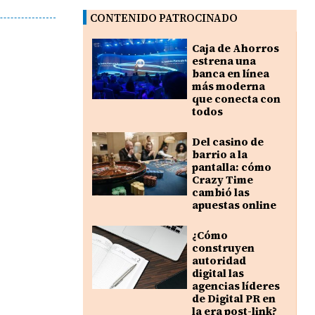
CONTENIDO PATROCINADO
Caja de Ahorros
estrena una
banca en línea
más moderna
que conecta con
todos
Del casino de
barrio a la
pantalla: cómo
Crazy Time
cambió las
apuestas online
¿Cómo
construyen
autoridad
digital las
agencias líderes
de Digital PR en
la era post-link?