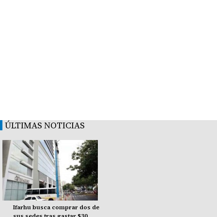
ÚLTIMAS NOTICIAS
Ifarhu busca comprar dos de
sus sedes tras gastar $30