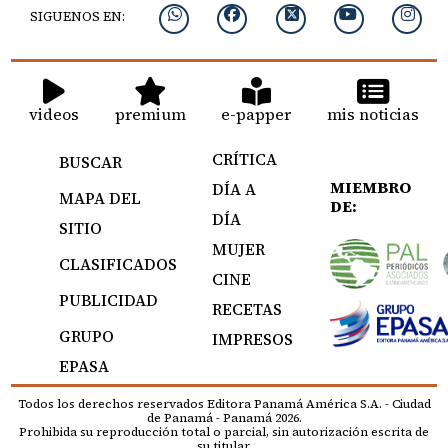
SIGUENOS EN:
videos
premium
e-papper
mis noticias
CRÍTICA
BUSCAR
MIEMBRO
DÍA A
MAPA DEL
DE:
DÍA
SITIO
MUJER
CLASIFICADOS
CINE
PUBLICIDAD
RECETAS
GRUPO
IMPRESOS
EPASA
Todos los derechos reservados Editora Panamá América S.A. - Ciudad
de Panamá - Panamá 2026.
Prohibida su reproducción total o parcial, sin autorización escrita de
su titular.