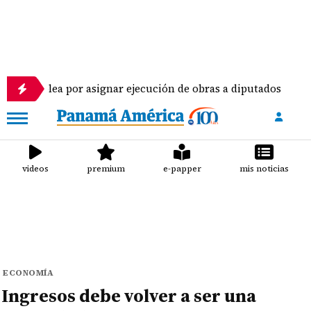
 por asignar ejecución de obras a diputados
Pilo
videos
premium
e-papper
mis noticias
ECONOMÍA
Ingresos debe volver a ser una