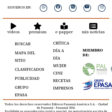
SIGUENOS EN:
videos
premium
e-papper
mis noticias
CRÍTICA
BUSCAR
MIEMBRO
DÍA A
MAPA DEL
DE:
DÍA
SITIO
MUJER
CLASIFICADOS
CINE
PUBLICIDAD
RECETAS
GRUPO
IMPRESOS
EPASA
Todos los derechos reservados Editora Panamá América S.A. - Ciudad
de Panamá - Panamá 2026.
Prohibida su reproducción total o parcial, sin autorización escrita de