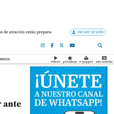
viación están preparados para ejercer la docencia
A
INICIAR SESIÓN
IMEDIA
videos
premium
e-papper
mis noticias
r ante