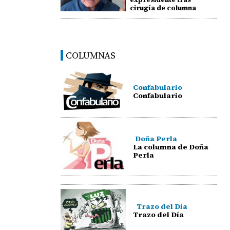
cirugía de columna
COLUMNAS
Confabulario
Confabulario
Doña Perla
La columna de Doña
Perla
Trazo del Día
Trazo del Día