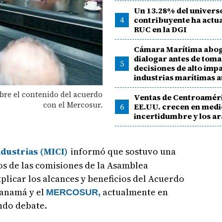
Un 13.28% del univers
4
contribuyente ha actua
RUC en la DGI
Cámara Marítima abog
dialogar antes de tom
5
decisiones de alto impa
industrias marítimas a
obre el contenido del acuerdo
Ventas de Centroaméri
con el Mercosur.
6
EE.UU. crecen en medio
incertidumbre y los a
ndustrias (MICI)
informó que sostuvo una
os de las comisiones de la Asamblea
plicar los alcances y beneficios del Acuerdo
anamá y el
actualmente en
MERCOSUR,
ndo debate.