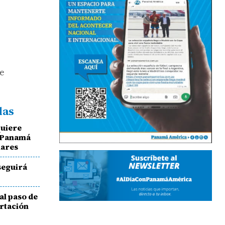
de
das
uiere
n Panamá
lares
seguirá
al paso de
ortación