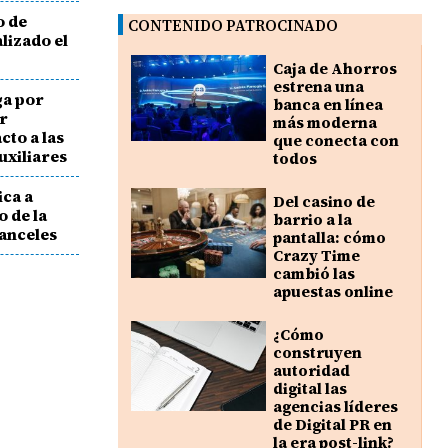
o de
CONTENIDO PATROCINADO
lizado el
Caja de Ahorros
estrena una
a por
banca en línea
ar
más moderna
cto a las
que conecta con
uxiliares
todos
ca a
Del casino de
 de la
barrio a la
ranceles
pantalla: cómo
Crazy Time
cambió las
apuestas online
¿Cómo
construyen
autoridad
digital las
agencias líderes
de Digital PR en
la era post-link?