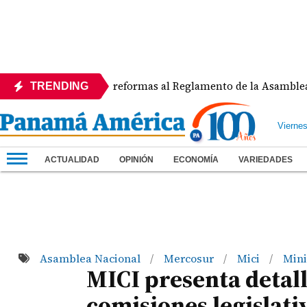
APEDE rechaza reformas al Reglamento de la Asamblea por as
TRENDING
Vierne
ACTUALIDAD
OPINIÓN
ECONOMÍA
VARIEDADES
Asamblea Nacional
Mercosur
Mici
Mini
/
/
/
MICI presenta detal
comisiones legislati