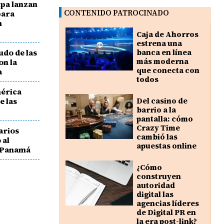
pa lanzan
CONTENIDO PATROCINADO
para
n
Caja de Ahorros
estrena una
udo de las
banca en línea
más moderna
on la
que conecta con
a
todos
mérica
e las
Del casino de
barrio a la
pantalla: cómo
Crazy Time
arios
cambió las
 al
apuestas online
n Panamá
¿Cómo
construyen
autoridad
digital las
agencias líderes
de Digital PR en
la era post-link?