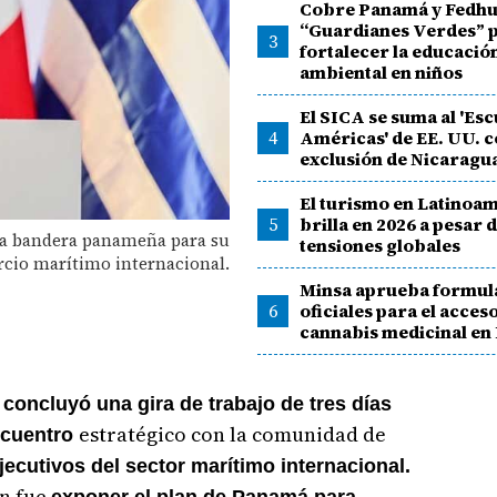
Cobre Panamá y Fedhu
“Guardianes Verdes” 
3
fortalecer la educació
ambiental en niños
El SICA se suma al 'Esc
4
Américas' de EE. UU. c
exclusión de Nicaragu
El turismo en Latinoa
5
brilla en 2026 a pesar d
 la bandera panameña para su
tensiones globales
rcio marítimo internacional.
Minsa aprueba formul
6
oficiales para el acceso
cannabis medicinal e
concluyó una gira de trabajo de tres días
estratégico con la comunidad de
ncuentro
jecutivos del sector marítimo internacional.
ón fue