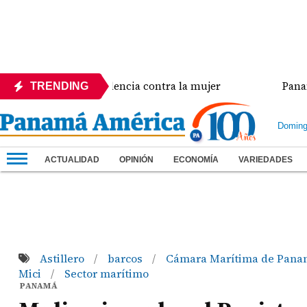
a crisis de violencia contra la mujer
Panamá ampl
TRENDING
Doming
ACTUALIDAD
OPINIÓN
ECONOMÍA
VARIEDADES
Astillero
barcos
Cámara Marítima de Pan
/
/
Mici
Sector marítimo
/
PANAMÁ