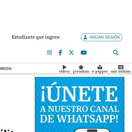
studiante que ingresó con un arma de fuego al 'Dolores Mosco
INICIAR SESIÓN
IMEDIA
videos
premium
e-papper
mis noticias