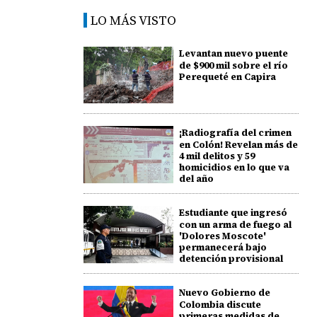
LO MÁS VISTO
Levantan nuevo puente
de $900 mil sobre el río
Perequeté en Capira
¡Radiografía del crimen
en Colón! Revelan más de
4 mil delitos y 59
homicidios en lo que va
del año
Estudiante que ingresó
con un arma de fuego al
'Dolores Moscote'
permanecerá bajo
detención provisional
Nuevo Gobierno de
Colombia discute
primeras medidas de