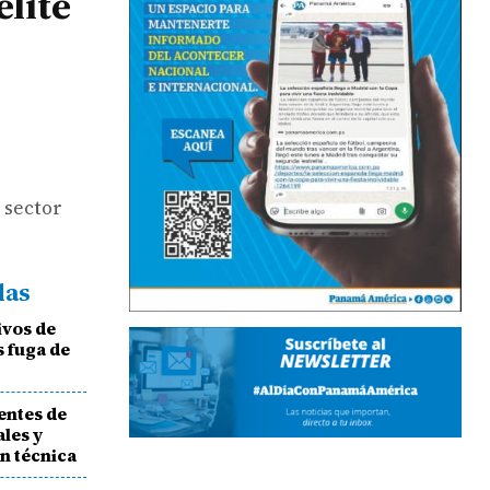
élite
 sector
das
ivos de
 fuga de
entes de
les y
ón técnica