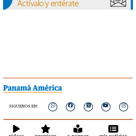
SIGUENOS EN:
videos
premium
e-papper
mis noticias