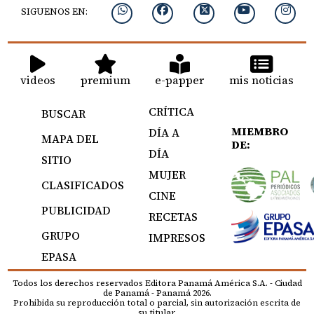
SIGUENOS EN:
videos
premium
e-papper
mis noticias
CRÍTICA
BUSCAR
MIEMBRO
DÍA A
MAPA DEL
DE:
DÍA
SITIO
MUJER
CLASIFICADOS
CINE
PUBLICIDAD
RECETAS
GRUPO
IMPRESOS
EPASA
Todos los derechos reservados Editora Panamá América S.A. - Ciudad
de Panamá - Panamá 2026.
Prohibida su reproducción total o parcial, sin autorización escrita de
su titular.