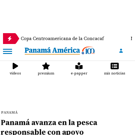
opa Centroamericana de la Concacaf
Nathalee Ara
videos
premium
e-papper
mis noticias
PANAMÁ
Panamá avanza en la pesca
responsable con apoyo