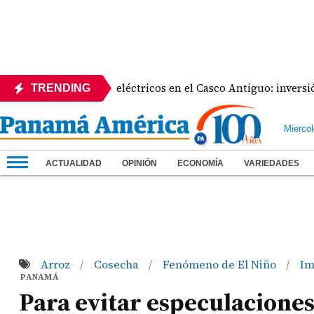
estrena buses eléctricos en el Casco Antiguo: inversión super
TRENDING
Mierco
ACTUALIDAD
OPINIÓN
ECONOMÍA
VARIEDADES
Arroz
Cosecha
Fenómeno de El Niño
Im
/
/
/
PANAMÁ
Para evitar especulacione