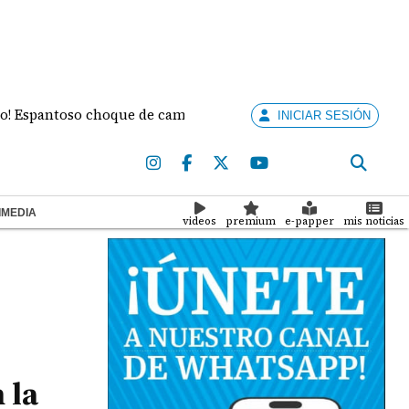
ntoso choque de camiones deja heridos y tensión por fugas de
INICIAR SESIÓN
IMEDIA
videos
premium
e-papper
mis noticias
 la