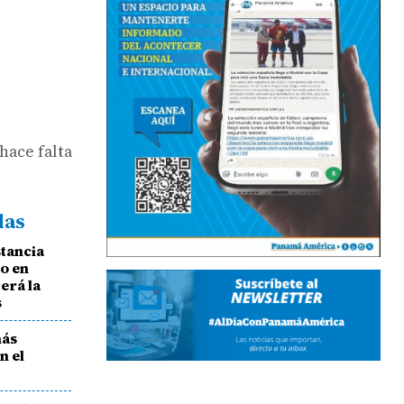
hace falta
das
stancia
o en
erá la
s
más
n el