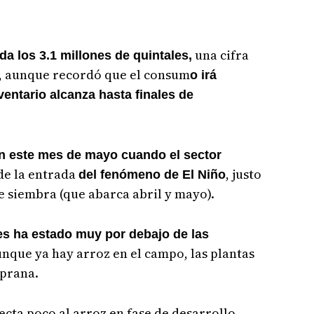
una cifra
nda los 3.1 millones de quintales,
", aunque recordó que el consum
o irá
entario alcanza hasta finales de
en este mes de mayo cuando el sector
de la entrada
, justo
del fenómeno de El Niño
 siembra (que abarca abril y mayo).
es ha estado muy por debajo de las
nque ya hay arroz en el campo, las plantas
mprana.
fecta poco al arroz en fase de desarrollo