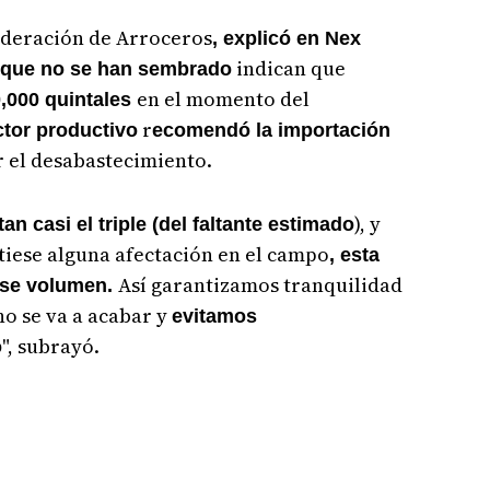
deración de Arroceros
, explicó en Nex
indican que
que no se han sembrado
en el momento del
0,000 quintales
r
ctor productivo
ecomendó la importación
r el desabastecimiento.
), y
an casi el triple (del faltante estimado
tiese alguna afectación en el campo
, esta
Así garantizamos tranquilidad
ese volumen.
no se va a acabar y
evitamos
", subrayó.
o