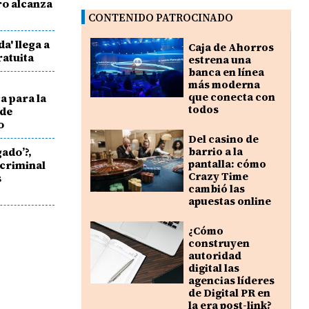
ro alcanza
CONTENIDO PATROCINADO
a' llega a
Caja de Ahorros
atuita
estrena una
banca en línea
más moderna
que conecta con
a para la
todos
 de
o
Del casino de
gado’?,
barrio a la
pantalla: cómo
 criminal
Crazy Time
s
cambió las
apuestas online
¿Cómo
construyen
autoridad
digital las
agencias líderes
de Digital PR en
la era post-link?