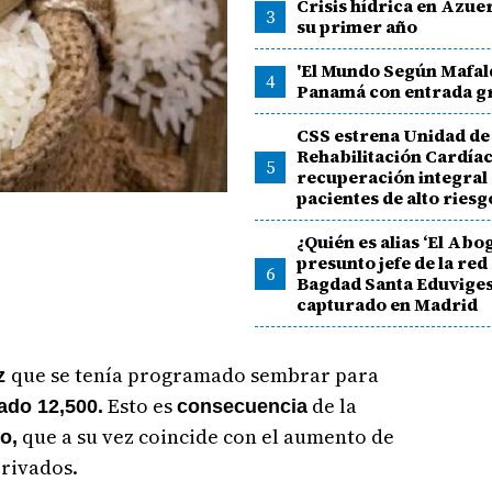
Crisis hídrica en Azue
3
su primer año
'El Mundo Según Mafald
4
Panamá con entrada gr
CSS estrena Unidad de
Rehabilitación Cardíac
5
recuperación integral
pacientes de alto riesg
¿Quién es alias ‘El Abo
presunto jefe de la red
6
Bagdad Santa Eduvige
capturado en Madrid
que se tenía programado sembrar para
oz
Esto es
de la
ado 12,500.
consecuencia
que a su vez coincide con el aumento de
o,
erivados.