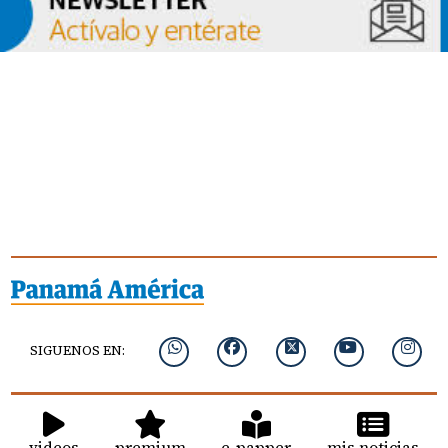
SIGUENOS EN:
videos
premium
e-papper
mis noticias