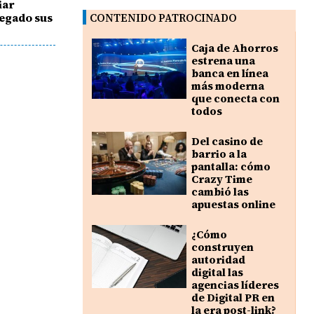
iar
negado sus
CONTENIDO PATROCINADO
Caja de Ahorros
estrena una
banca en línea
más moderna
que conecta con
todos
Del casino de
barrio a la
pantalla: cómo
Crazy Time
cambió las
apuestas online
¿Cómo
construyen
autoridad
digital las
agencias líderes
de Digital PR en
la era post-link?