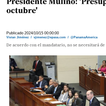
Presidente Mulino: 'Presup
octubre'
Publicado 2024/10/15 00:00:00
Vivian Jiménez
/
vjimenez@epasa.com
/
@PanamaAmerica
De acuerdo con el mandatario, no se necesitará de 