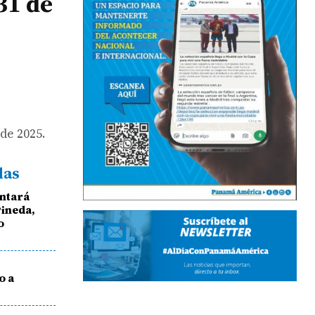
31 de
de 2025.
das
entará
Pineda,
o
o a