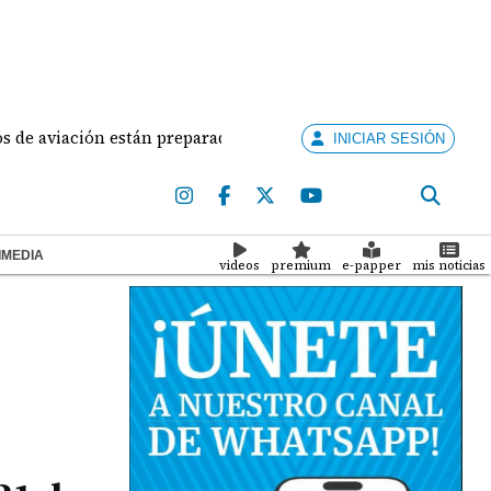
viación están preparados para ejercer la docencia
A
INICIAR SESIÓN
IMEDIA
videos
premium
e-papper
mis noticias