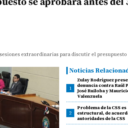
uesto se aprobará antes del 
sesiones extraordinarias para discutir el presupuesto 
Noticias Relaciona
Zulay Rodríguez pres
denuncia contra Raúl 
1
José Ruiloba y Maurici
Valenzuela
Problema de la CSS es
2
estructural, de acuerd
autoridades de la CSS