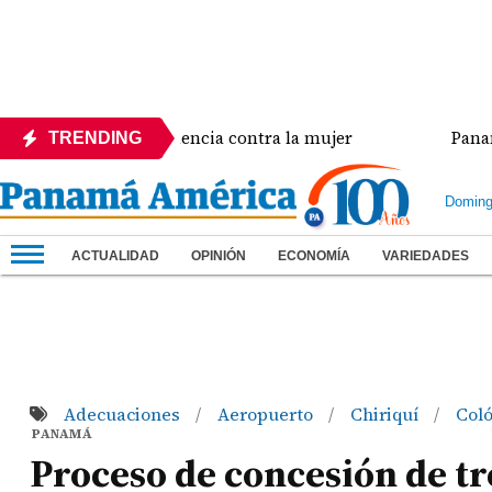
ia crisis de violencia contra la mujer
Panamá ampl
TRENDING
Doming
ACTUALIDAD
OPINIÓN
ECONOMÍA
VARIEDADES
Adecuaciones
Aeropuerto
Chiriquí
Col
/
/
/
PANAMÁ
Proceso de concesión de tr