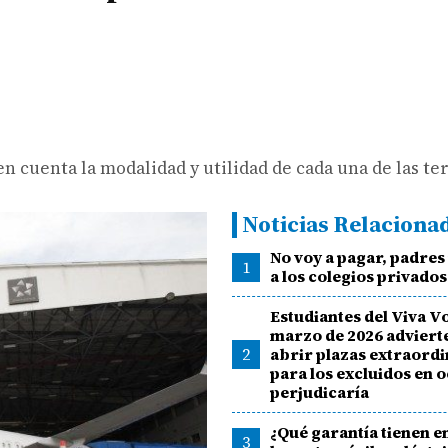
n cuenta la modalidad y utilidad de cada una de las te
Noticias Relaciona
No voy a pagar, padre
1
a los colegios privados
Estudiantes del Viva V
marzo de 2026 adviert
2
abrir plazas extraordi
para los excluidos en 
perjudicaría
¿Qué garantía tienen 
3