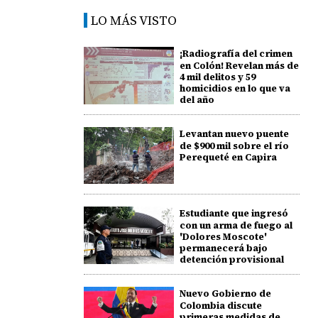
LO MÁS VISTO
¡Radiografía del crimen
en Colón! Revelan más de
4 mil delitos y 59
homicidios en lo que va
del año
Levantan nuevo puente
de $900 mil sobre el río
Perequeté en Capira
Estudiante que ingresó
con un arma de fuego al
'Dolores Moscote'
permanecerá bajo
detención provisional
Nuevo Gobierno de
Colombia discute
primeras medidas de