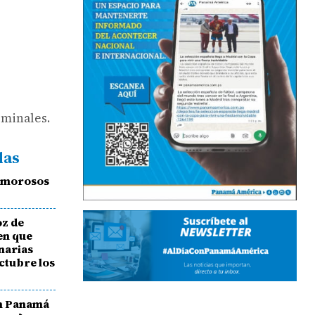
rminales.
das
s morosos
oz de
en que
narias
octubre los
en Panamá