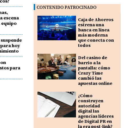
icos?
CONTENIDO PATROCINADO
nas,
la escena
Caja de Ahorros
l equipo
estrena una
banca en línea
más moderna
o suspende
que conecta con
 para hoy
todos
nimiento
Del casino de
con
barrio a la
stos para
pantalla: cómo
Crazy Time
cambió las
apuestas online
¿Cómo
construyen
autoridad
digital las
agencias líderes
de Digital PR en
la era post-link?