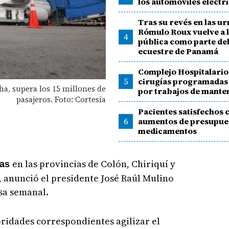
los automóviles eléctr
Tras su revés en las ur
Rómulo Roux vuelve a 
4
pública como parte de
ecuestre de Panamá
Complejo Hospitalari
5
cirugías programadas
ha, supera los 15 millones de
por trabajos de mante
pasajeros. Foto: Cortesía
Pacientes satisfechos 
6
aumentos de presupue
medicamentos
en las provincias de Colón, Chiriquí y
eas
, anunció el presidente José Raúl Mulino
sa semanal.
ridades correspondientes agilizar el