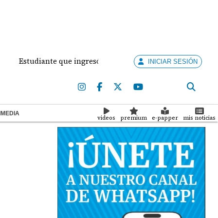
studiante que ingresó con un arma de fuego al 'Dolores Mosc
INICIAR SESIÓN
IMEDIA
videos
premium
e-papper
mis noticias