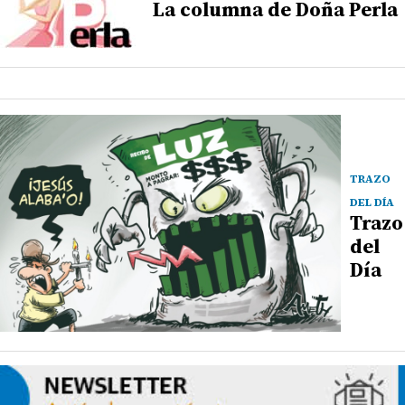
La columna de Doña Perla
TRAZO
DEL DÍA
Trazo
del
Día