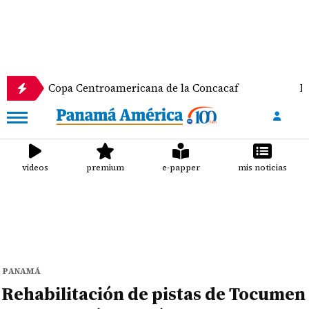
a Centroamericana de la Concacaf
Nathalee Arand
videos
premium
e-papper
mis noticias
PANAMÁ
Rehabilitación de pistas de Tocumen