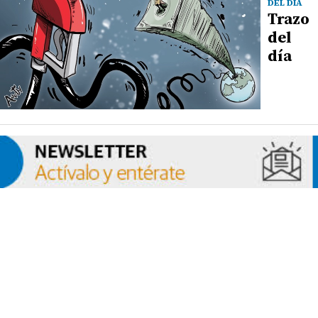
DEL DÍA
Trazo
del
día