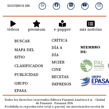
SIGUENOS EN:
videos
premium
e-papper
mis noticias
CRÍTICA
BUSCAR
MIEMBRO
DÍA A
MAPA DEL
DE:
DÍA
SITIO
MUJER
CLASIFICADOS
CINE
PUBLICIDAD
RECETAS
GRUPO
IMPRESOS
EPASA
Todos los derechos reservados Editora Panamá América S.A. - Ciudad
de Panamá - Panamá 2026.
Prohibida su reproducción total o parcial, sin autorización escrita de