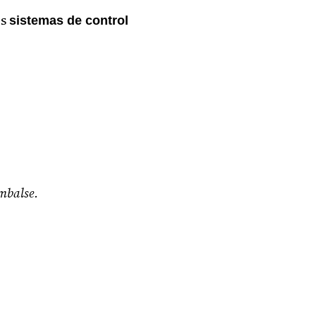
os
sistemas de control
embalse.