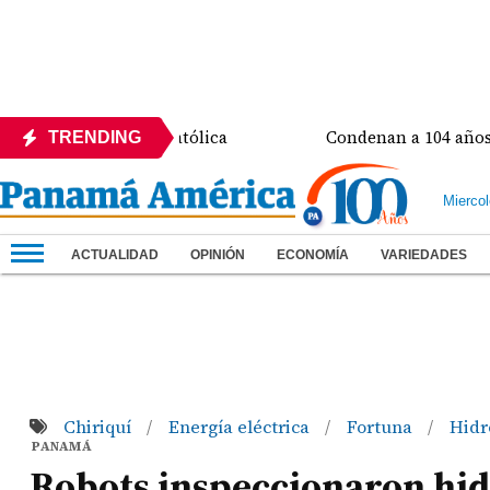
la Universidad Católica
Condenan a 104 años de prisi
TRENDING
Mierco
ACTUALIDAD
OPINIÓN
ECONOMÍA
VARIEDADES
Chiriquí
Energía eléctrica
Fortuna
Hidr
/
/
/
PANAMÁ
Robots inspeccionaron hid