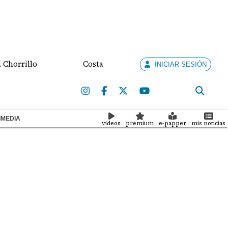
illo
Costa Rica busca destrabar disputa comercial 
INICIAR SESIÓN
IMEDIA
videos
premium
e-papper
mis noticias