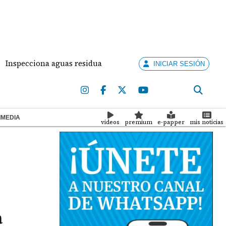
cciona aguas residuales colapsadas en Panamá Oeste: una cris
INICIAR SESIÓN
IMEDIA
videos
premium
e-papper
mis noticias
a