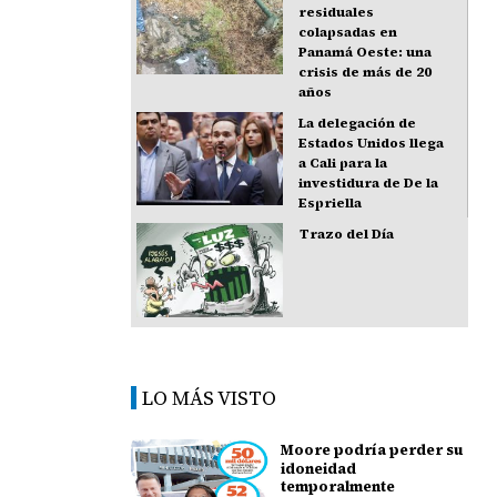
residuales
colapsadas en
Panamá Oeste: una
crisis de más de 20
años
La delegación de
Estados Unidos llega
a Cali para la
investidura de De la
Espriella
Trazo del Día
LO MÁS VISTO
Moore podría perder su
idoneidad
temporalmente