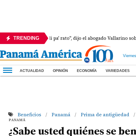
"Hay Martinelli pa' rato", dijo el abogado Vallarino sobre es
TRENDING
Vierne
ACTUALIDAD
OPINIÓN
ECONOMÍA
VARIEDADES
Beneficios
Panamá
Prima de antigüedad
/
/
/
PANAMÁ
¿Sabe usted quiénes se ben