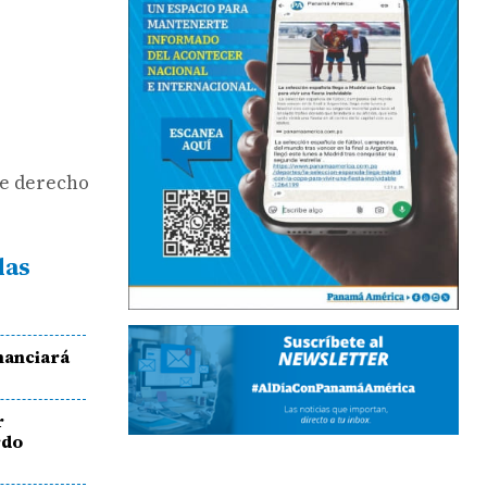
ne derecho
das
inanciará
r
rdo