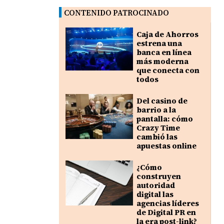
CONTENIDO PATROCINADO
Caja de Ahorros
estrena una
banca en línea
más moderna
que conecta con
todos
Del casino de
barrio a la
pantalla: cómo
Crazy Time
cambió las
apuestas online
¿Cómo
construyen
autoridad
digital las
agencias líderes
de Digital PR en
la era post-link?