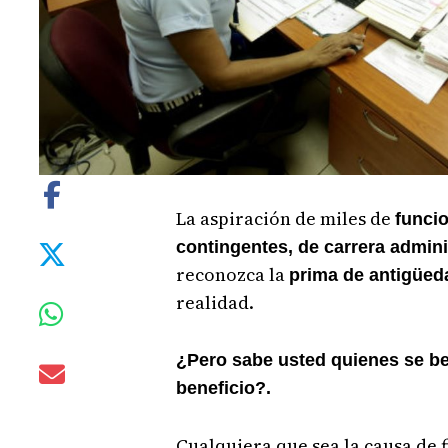
La aspiración de miles de
funcio
contingentes, de carrera admini
reconozca la
prima de antigüe
realidad.
¿Pero sabe usted quienes se be
beneficio?.
Cualquiera que sea la causa de f