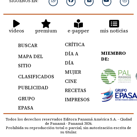
SIGUENOS EN:
videos
premium
e-papper
mis noticias
CRÍTICA
BUSCAR
MIEMBRO
DÍA A
MAPA DEL
DE:
DÍA
SITIO
MUJER
CLASIFICADOS
CINE
PUBLICIDAD
RECETAS
GRUPO
IMPRESOS
EPASA
Todos los derechos reservados Editora Panamá América S.A. - Ciudad
de Panamá - Panamá 2026.
Prohibida su reproducción total o parcial, sin autorización escrita de
su titular.