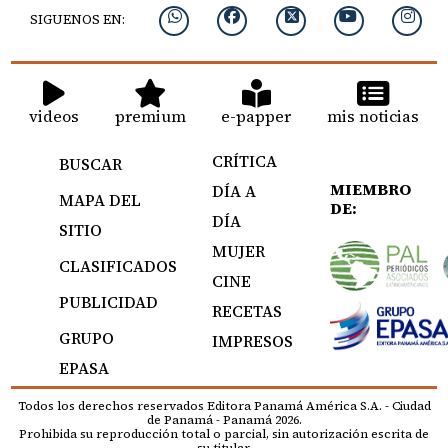
SIGUENOS EN:
videos
premium
e-papper
mis noticias
CRÍTICA
BUSCAR
MIEMBRO
DÍA A
MAPA DEL
DE:
DÍA
SITIO
MUJER
CLASIFICADOS
CINE
PUBLICIDAD
RECETAS
GRUPO
IMPRESOS
EPASA
Todos los derechos reservados Editora Panamá América S.A. - Ciudad
de Panamá - Panamá 2026.
Prohibida su reproducción total o parcial, sin autorización escrita de