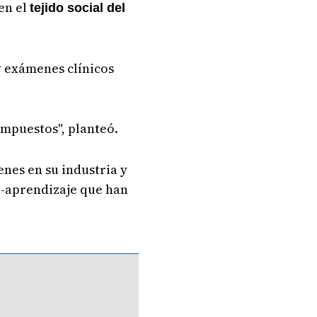
en el
tejido social del
 y exámenes clínicos
 impuestos", planteó.
enes en su industria y
a-aprendizaje que han