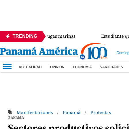
fensa de las tortugas marinas
Estudiante que ingr
TRENDING
Doming
ACTUALIDAD
OPINIÓN
ECONOMÍA
VARIEDADES
Manifestaciones
Panamá
Protestas
/
/
PANAMÁ
Sectores productivos solic