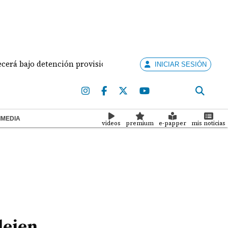
ajo detención provisional
Levantan nuevo puente d
INICIAR SESIÓN
IMEDIA
videos
premium
e-papper
mis noticias
dejen