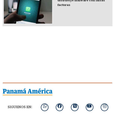
distribuye malware con falsas
facturas
SIGUENOS EN: