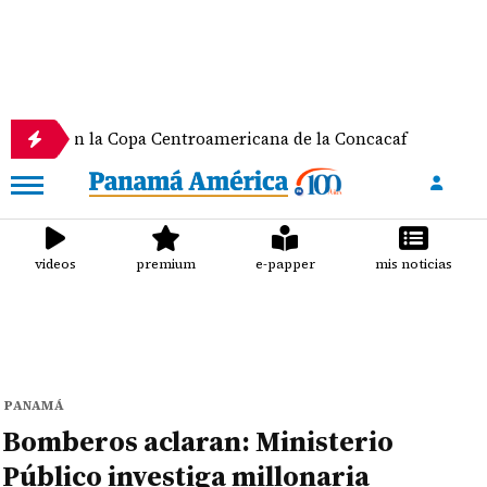
en la Copa Centroamericana de la Concacaf
Nathal
videos
premium
e-papper
mis noticias
PANAMÁ
Bomberos aclaran: Ministerio
Público investiga millonaria