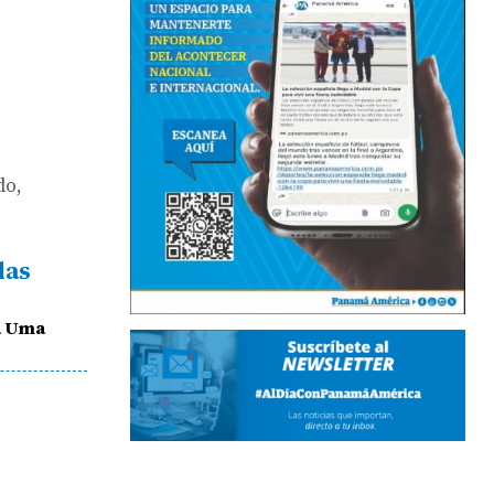
do,
das
a Uma