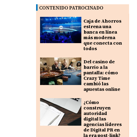
CONTENIDO PATROCINADO
Caja de Ahorros
estrena una
banca en línea
más moderna
que conecta con
todos
Del casino de
barrio a la
pantalla: cómo
Crazy Time
cambió las
apuestas online
¿Cómo
construyen
autoridad
digital las
agencias líderes
de Digital PR en
la era post-link?