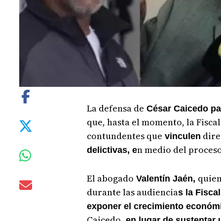
La defensa de
César Caicedo p
que, hasta el momento, la Fisca
contundentes que
dire
vinculen
n medio del proceso
delictivas, e
El abogado
quien
Valentín Jaén,
durante las audiencia
s la Fisca
exponer el crecimiento económ
Caicedo
, en lugar de sustentar