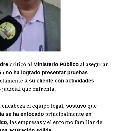
criticó a
al asegurar
adre
l Ministerio Público
lía
no ha logrado presentar pruebas
ctamente
a su cliente con actividades
 judicial que enfrenta.
 encabeza el equipo legal
que
, sostuvo
principalment
lía se ha enfocado
e en
, las empresas y el entorno familiar de
ico
 una acusación sólida.