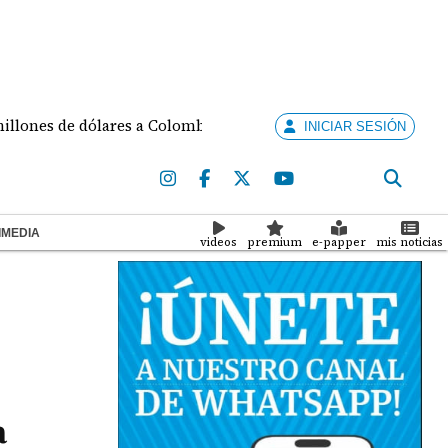
s de dólares a Colombia para seguridad
Fallece Jos
INICIAR SESIÓN
IMEDIA
videos
premium
e-papper
mis noticias
a