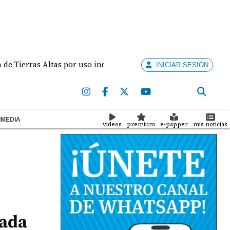
rras Altas por uso indebido de autobús escolar
El 
INICIAR SESIÓN
IMEDIA
videos
premium
e-papper
mis noticias
rada