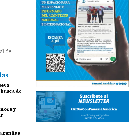
al de
das
ueva
 busca de
amora y
ar
arantías