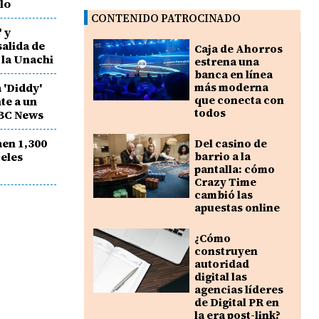
llo
CONTENIDO PATROCINADO
 y
salida de
Caja de Ahorros
 la Unachi
estrena una
banca en línea
 'Diddy'
más moderna
que conecta con
te a un
todos
ABC News
aen 1,300
Del casino de
eles
barrio a la
pantalla: cómo
Crazy Time
cambió las
apuestas online
¿Cómo
construyen
autoridad
digital las
agencias líderes
de Digital PR en
la era post-link?