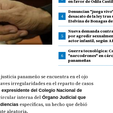
en favor de Odila Casti
Denuncian "juega vivo"
4
desacato de la ley tras 
Etelvina de Bonagas de
Nueva demanda contra
5
por agredir sexualmen
actor infantil, según 
Guerra tecnológica: C
6
"narcodrones" en cárc
panameñas
 justicia panameño se encuentra en el ojo
raves irregularidades en el reparto de casos
 expresidente del Colegio Nacional de
ircular interna del
Órgano Judicial que
específicas, un hecho que debió
audiencias
te aleatoria.