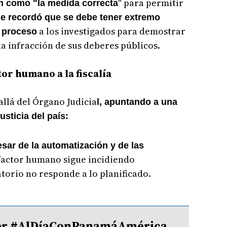
" para permitir
ón como "la medida correcta
ue recordó que se debe tener extremo
a los investigados para demostrar
o proceso
na infracción de sus deberes públicos.
tor humano a la fiscalía
allá del Órgano Judicia
l, apuntando a una
usticia del país:
esar de la automatización y de las
 factor humano sigue incidiendo
atorio no responde a lo planificado.
tter #AlDíaConPanamáAmérica