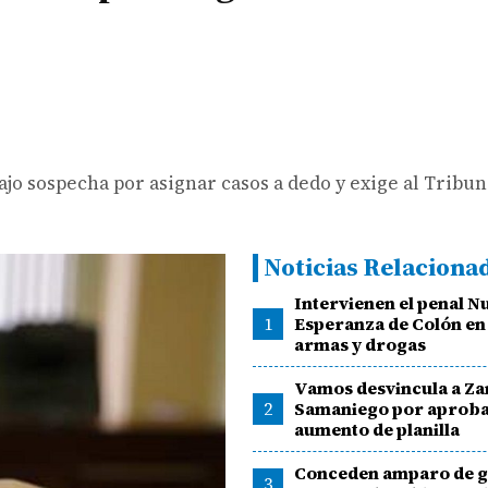
o sospecha por asignar casos a dedo y exige al Tribun
Noticias Relaciona
Intervienen el penal N
1
Esperanza de Colón en
armas y drogas
Vamos desvincula a Z
2
Samaniego por aprob
aumento de planilla
Conceden amparo de g
3