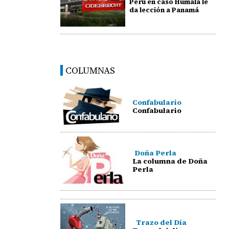
Perú en caso Humala le
da lección a Panamá
COLUMNAS
Confabulario
Confabulario
Doña Perla
La columna de Doña
Perla
Trazo del Día