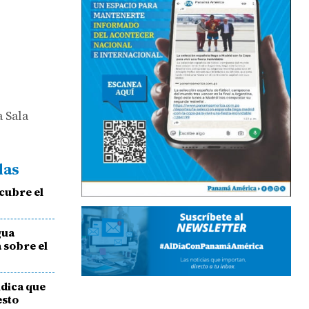
a Sala
das
cubre el
gua
 sobre el
ndica que
esto