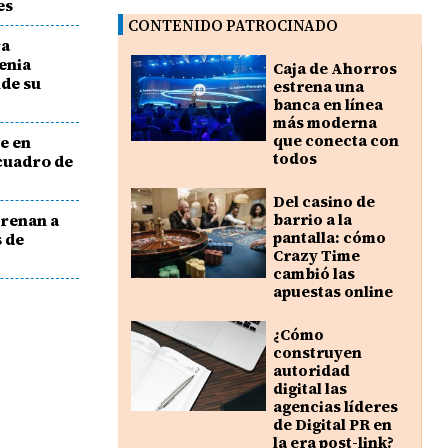
es
CONTENIDO PATROCINADO
ra
enia
Caja de Ahorros
nde su
estrena una
banca en línea
más moderna
que conecta con
e en
todos
cuadro de
Del casino de
trenan a
barrio a la
pantalla: cómo
 de
Crazy Time
cambió las
apuestas online
¿Cómo
construyen
autoridad
digital las
agencias líderes
de Digital PR en
la era post-link?