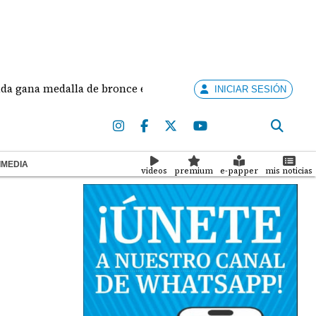
 medalla de bronce en salto largo femenino
José 
INICIAR SESIÓN
IMEDIA
videos
premium
e-papper
mis noticias