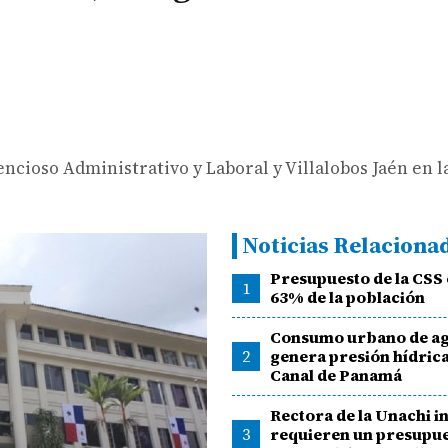
ncioso Administrativo y Laboral y Villalobos Jaén en l
Noticias Relaciona
Presupuesto de la CSS 
1
63% de la población
Consumo urbano de a
2
genera presión hídrica
Canal de Panamá
Rectora de la Unachi i
3
requieren un presupu