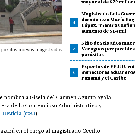
mayor al de $72 millon
Magistrado Luis Guer
desmiente a María Eug
4
López, mientras defie
aumento de $14 mil
Niño de seis años muer
5
Veraguas por posible 
a por dos nuevos magistrados
parásitos
Expertos de EE.UU. en
6
inspectores aduaneros
Panamá y el Caribe
 se nombra a Gisela del Carmen Agurto Ayala
cera de lo Contencioso Administrativo y
).
Justicia (CSJ
azará en el cargo al magistrado Cecilio