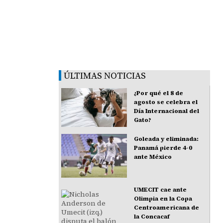
ÚLTIMAS NOTICIAS
¿Por qué el 8 de
agosto se celebra el
Día Internacional del
Gato?
Goleada y eliminada:
Panamá pierde 4-0
ante México
UMECIT cae ante
Olimpia en la Copa
Centroamericana de
la Concacaf