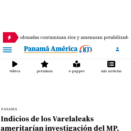
ndonadas contaminan ríos y amenazan potabilizadora en La C
videos
premium
e-papper
mis noticias
PANAMÁ
Indicios de los Varelaleaks
ameritarían investigación del MP,