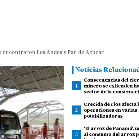
se encontraron Los Andes y Pan de Azúcar.
Noticias Relaciona
Consecuencias del cie
1
minero se extienden ha
sector de la construcc
Crecida de ríos afecta 
2
operaciones en varias
potabilizadoras
'El arroz de Panamá', 
3
al consumo del arroz 