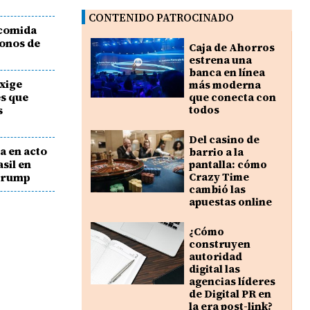
CONTENIDO PATROCINADO
 comida
bonos de
Caja de Ahorros
estrena una
banca en línea
xige
más moderna
es que
que conecta con
s
todos
Del casino de
a en acto
barrio a la
sil en
pantalla: cómo
 Trump
Crazy Time
cambió las
apuestas online
¿Cómo
construyen
autoridad
digital las
agencias líderes
de Digital PR en
la era post-link?