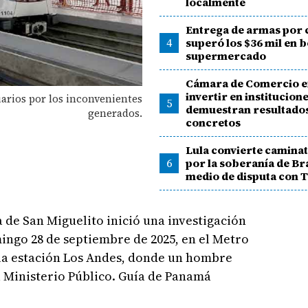
localmente
Entrega de armas por
4
superó los $36 mil en 
supermercado
Cámara de Comercio e
invertir en institucion
uarios por los inconvenientes
5
demuestran resultado
generados.
concretos
Lula convierte caminat
6
por la soberanía de Bra
medio de disputa con
 de San Miguelito inició una investigación
ingo 28 de septiembre de 2025, en el Metro
la estación Los Andes, donde un hombre
l Ministerio Público. Guía de Panamá