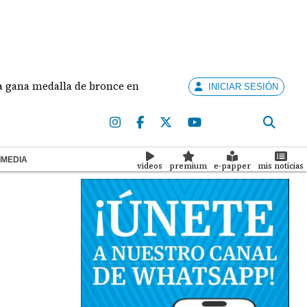
edalla de bronce en salto largo femenino
José Fa
INICIAR SESIÓN
IMEDIA
videos
premium
e-papper
mis noticias