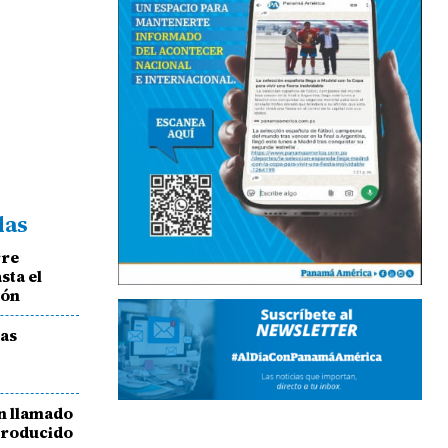
das
rre
sta el
ión
las
un llamado
producido