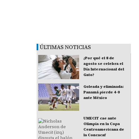
ÚLTIMAS NOTICIAS
¿Por qué el 8 de
agosto se celebra el
Día Internacional del
Gato?
Goleada y eliminada:
Panamá pierde 4-0
ante México
UMECIT cae ante
Olimpia en la Copa
Centroamericana de
la Concacaf