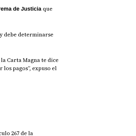
que
rema de Justicia
 y debe determinarse
 la Carta Magna te dice
r los pagos”, expuso el
ulo 267 de la