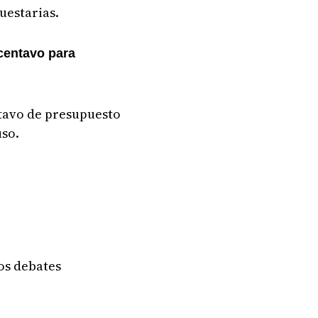
uestarias.
entavo para
ntavo de presupuesto
uso.
los debates