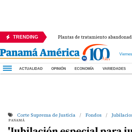
Día
Plantas de tratamiento abandonadas contamin
TRENDING
Vierne
ACTUALIDAD
OPINIÓN
ECONOMÍA
VARIEDADES
Corte Suprema de Justicia
Fondos
Jubilaci
/
/
PANAMÁ
'Jubilación especial para j