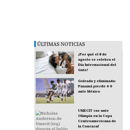
ÚLTIMAS NOTICIAS
¿Por qué el 8 de
agosto se celebra el
Día Internacional del
Gato?
Goleada y eliminada:
Panamá pierde 4-0
ante México
UMECIT cae ante
Olimpia en la Copa
Centroamericana de
la Concacaf