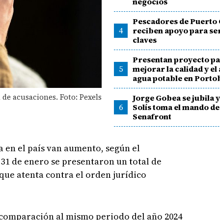
negocios
Pescadores de Puerto 
4
reciben apoyo para se
claves
Presentan proyecto p
5
mejorar la calidad y el
agua potable en Porto
 de acusaciones. Foto: Pexels
Jorge Gobea se jubila 
6
Solís toma el mando de
Senafront
a en el país van aumento, según el
 31 de enero se presentaron un total de
que atenta contra el orden jurídico
 comparación al mismo periodo del año 2024