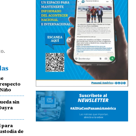
to.
das
se
 respecto
 Niño
queda sin
 Dayra
d para
ustodia de