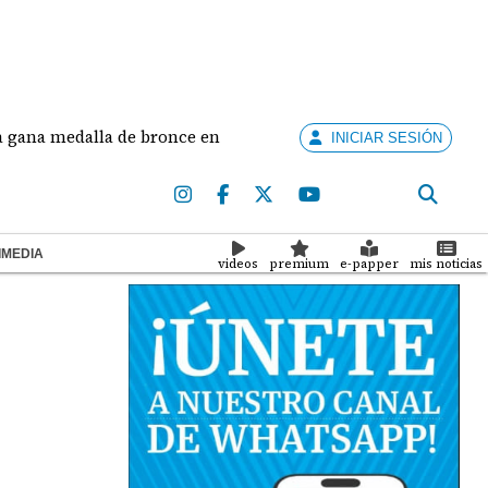
edalla de bronce en salto largo femenino
José Fa
INICIAR SESIÓN
IMEDIA
videos
premium
e-papper
mis noticias