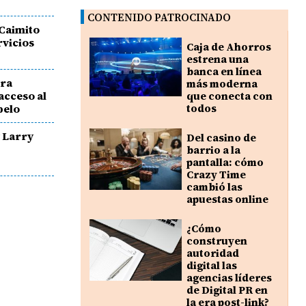
CONTENIDO PATROCINADO
Caimito
rvicios
Caja de Ahorros
estrena una
banca en línea
ara
más moderna
 acceso al
que conecta con
belo
todos
y Larry
Del casino de
barrio a la
pantalla: cómo
Crazy Time
cambió las
apuestas online
¿Cómo
construyen
autoridad
digital las
agencias líderes
de Digital PR en
la era post-link?