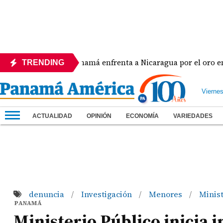
Panamá enfrenta a Nicaragua por el oro en el béisbol 
TRENDING
Vierne
ACTUALIDAD
OPINIÓN
ECONOMÍA
VARIEDADES
denuncia
Investigación
Menores
Minist
/
/
/
PANAMÁ
Ministerio Público inicia 