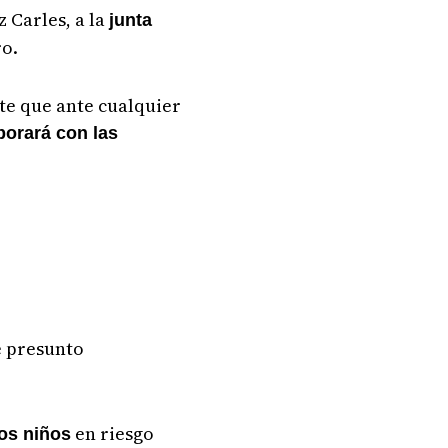
z Carles, a la
junta
ro.
rte que ante cualquier
borará con las
e presunto
en riesgo
los niños