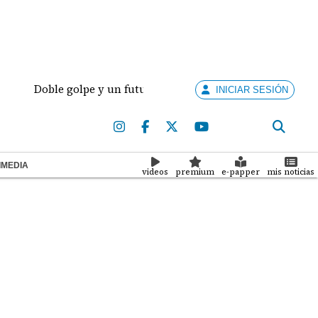
 golpe y un futuro por revisar
Meduca activa proto
INICIAR SESIÓN
IMEDIA
videos
premium
e-papper
mis noticias