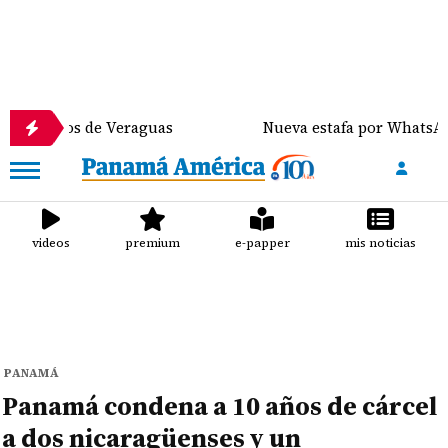
os de Veraguas
Nueva estafa por WhatsApp distrib
videos
premium
e-papper
mis noticias
PANAMÁ
Panamá condena a 10 años de cárcel
a dos nicaragüenses y un