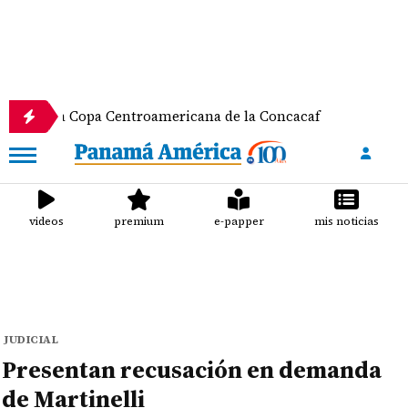
a Copa Centroamericana de la Concacaf
Nathalee A
videos
premium
e-papper
mis noticias
JUDICIAL
Presentan recusación en demanda
de Martinelli