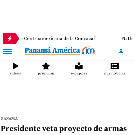
 Copa Centroamericana de la Concacaf
Nathalee A
videos
premium
e-papper
mis noticias
PANAMÁ
Presidente veta proyecto de armas