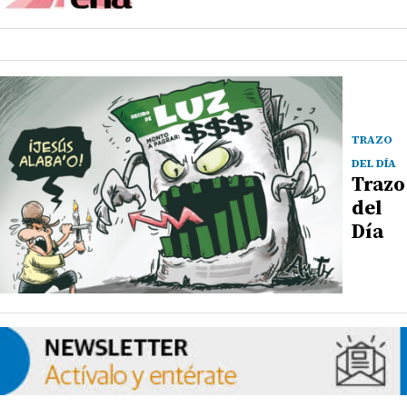
TRAZO
DEL DÍA
Trazo
del
Día