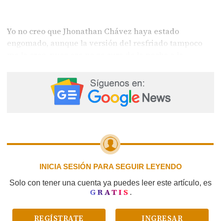
Yo no creo que Jhonathan Chávez haya estado
engomado, aunque la versión del resfriado tampoco
me la creo, pues ese no se cura de la noche a la
mañana y el sábado de una vez se fue a otro toque.
Pienso que estaba cansado. Ese trajín de él, todos los
días no debe ser fácil. Es un ser humano. No deben de
criticarlo. Aunque sí le sugiero que trata de tener a
alguien para que le haga la segunda.
INICIA SESIÓN PARA SEGUIR LEYENDO
Solo con tener una cuenta ya puedes leer este artículo, es
GRATIS
.
REGÍSTRATE
INGRESAR