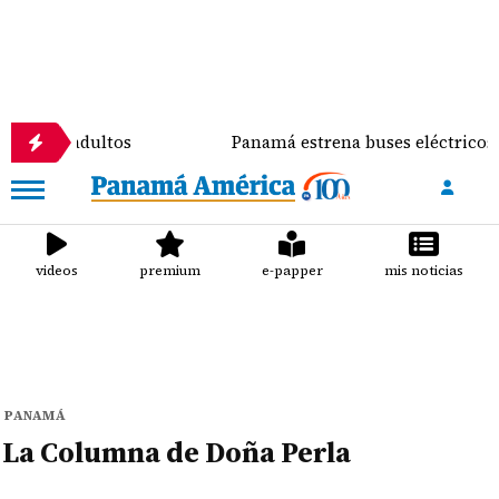
s como adultos
Panamá estrena buses eléctricos en 
videos
premium
e-papper
mis noticias
PANAMÁ
La Columna de Doña Perla