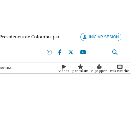
sidencia de Colombia para el periodo 2026-2030
Bel
INICIAR SESIÓN
IMEDIA
videos
premium
e-papper
mis noticias