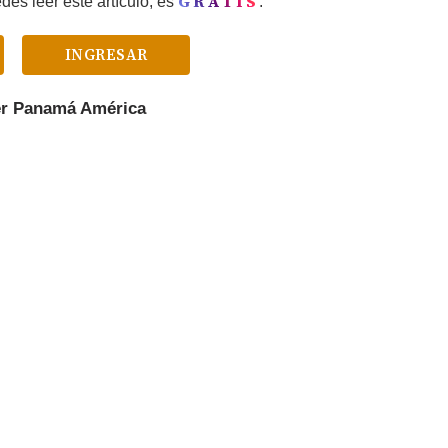
GRATIS
es leer este artículo, es
.
INGRESAR
er
Panamá América