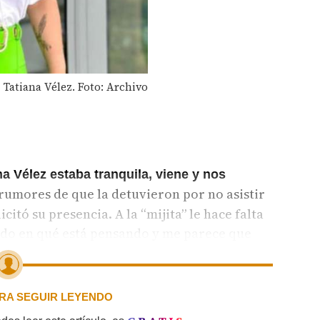
Tatiana Vélez. Foto: Archivo
Vélez estaba tranquila, viene y nos
 rumores de que la detuvieron por no asistir
icitó su presencia. A la “mijita” le hace falta
endo en qué está pensando y me parece que
sar factura.
PARA SEGUIR LEYENDO