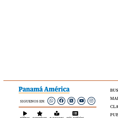
BU
MAP
SIGUENOS EN:
CLA
PUB
videos
premium
e-papper
mis noticias