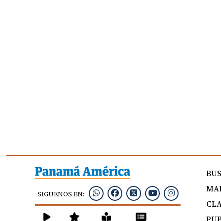
BU
MAP
SIGUENOS EN:
CLA
PUB