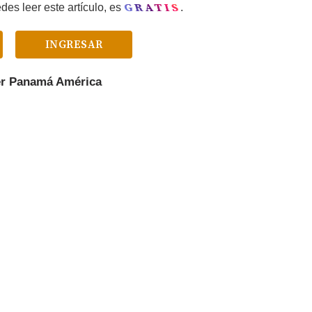
GRATIS
es leer este artículo, es
.
INGRESAR
er
Panamá América