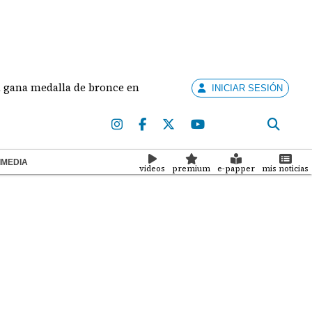
a medalla de bronce en salto largo femenino
José 
INICIAR SESIÓN
IMEDIA
videos
premium
e-papper
mis noticias