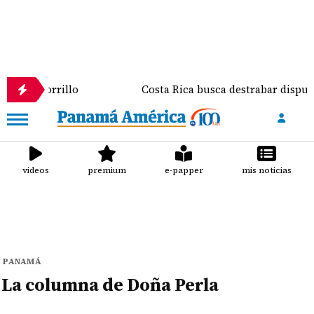
 El Chorrillo
Costa Rica busca destrabar disputa c
videos
premium
e-papper
mis noticias
PANAMÁ
La columna de Doña Perla