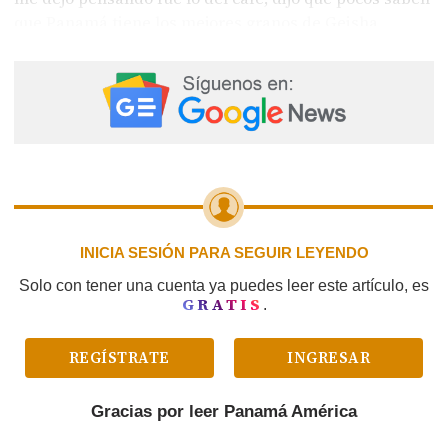
que Panamá tiene los mejores granos de Geisha.
¿Pocos? “Mijita” hay que leer, el país ha roto récords
mundiales, así que decir eso es caer en un error.
INICIA SESIÓN PARA SEGUIR LEYENDO
Solo con tener una cuenta ya puedes leer este artículo, es
GRATIS
.
REGÍSTRATE
INGRESAR
Gracias por leer
Panamá América