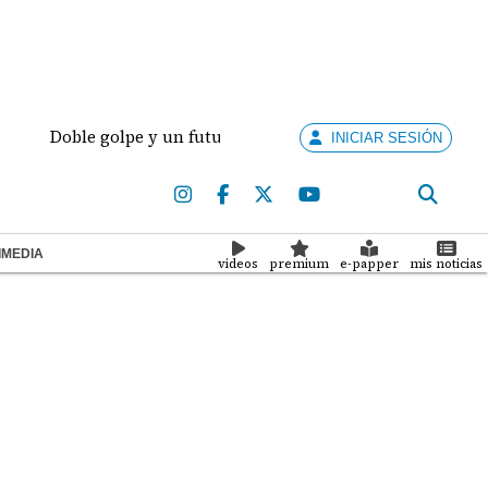
Doble golpe y un futuro por revisar
Meduca activ
INICIAR SESIÓN
IMEDIA
videos
premium
e-papper
mis noticias