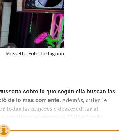
Mussetta. Foto: Instagram
Mussetta sobre lo que según ella buscan las
Además, quién le
ó de lo más corriente.
por todas las mujeres y desacreditar al
a aquellos que entrenan. “Mijita” pudo
n lo vulgar y sin proyectar sus gustos…