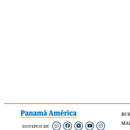
BU
MAP
SIGUENOS EN: