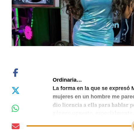
Ordinaria…
La forma en la que se expresó 
mujeres en un hombre me pareci
dio licencia a ella para hablar 
género opuesto, especialmente, 
haber dicho lo mismo sin caer e