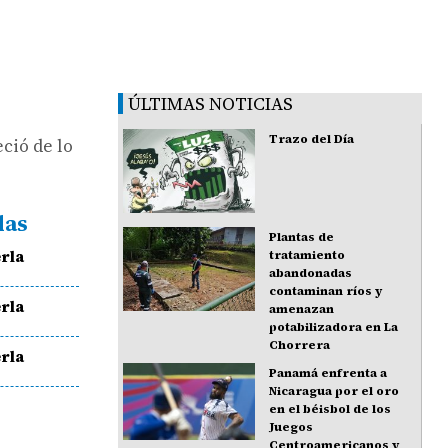
ÚLTIMAS NOTICIAS
Trazo del Día
ció de lo
das
Plantas de
rla
tratamiento
abandonadas
contaminan ríos y
rla
amenazan
potabilizadora en La
Chorrera
rla
Panamá enfrenta a
Nicaragua por el oro
en el béisbol de los
Juegos
Centroamericanos y