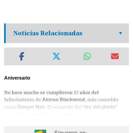
Noticias Relacionadas
Aniversario
No hace mucho se cumplieron 17 años del
fallecimiento de
, más conocido
Alonso Blackwood
como
. El recuerdo del "
"
Danger Man
rey del ghetto
sigue presente entre sus seguidores y las nuevas
generaciones comienzan a conocerlo a través de su
música, mientras su muerte sigue sin resolverse. Hay