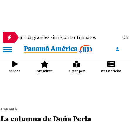
para barcos grandes sin recortar tránsitos
Otro go
videos
premium
e-papper
mis noticias
PANAMÁ
La columna de Doña Perla