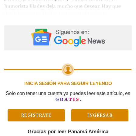
humorista Blades deja mucho que desear. Hay que
darle la oportunidad, aunque con el reciente
“videoclip” nos podemos hacer una idea. Yo estaba
igual de desesperada que su personaje, quería que el
video se acabara.
INICIA SESIÓN PARA SEGUIR LEYENDO
Solo con tener una cuenta ya puedes leer este artículo, es
GRATIS
.
REGÍSTRATE
INGRESAR
Gracias por leer
Panamá América