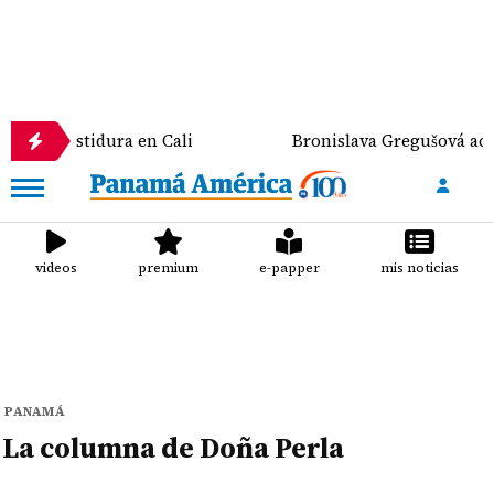
su investidura en Cali
Bronislava Gregušová acusa 
videos
premium
e-papper
mis noticias
PANAMÁ
La columna de Doña Perla