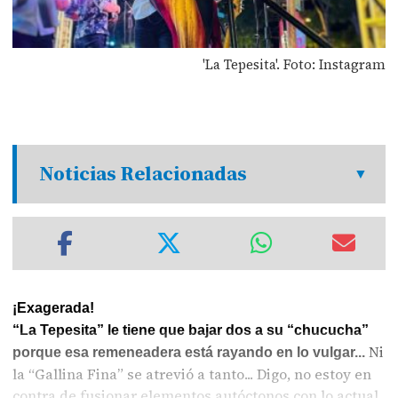
'La Tepesita'. Foto: Instagram
Noticias Relacionadas
¡Exagerada!
“La Tepesita” le tiene que bajar dos a su “chucucha”
Ni
porque esa remeneadera está rayando en lo vulgar...
la “Gallina Fina” se atrevió a tanto... Digo, no estoy en
contra de fusionar elementos autóctonos con lo actual,