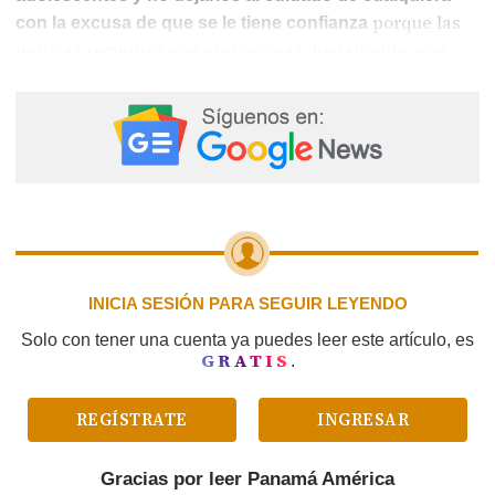
porque las
con la excusa de que se le tiene confianza
noticias recientes son aterradoras. Justamente, son
aquellos cercanos al círculo familiar los que terminan
haciéndoles daño. ¡Hay que extremar las
precauciones!
INICIA SESIÓN PARA SEGUIR LEYENDO
Solo con tener una cuenta ya puedes leer este artículo, es
GRATIS
.
REGÍSTRATE
INGRESAR
Gracias por leer
Panamá América